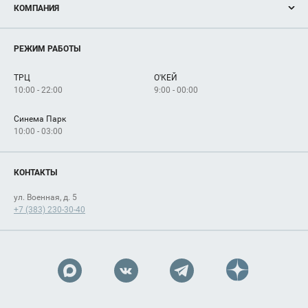
КОМПАНИЯ
Новости
Магазины
О нас
Услуги
РЕЖИМ РАБОТЫ
Рекламодателям
Сервисы
Арендаторам
ТРЦ
О'КЕЙ
Как добраться
10:00 - 22:00
9:00 - 00:00
Синема Парк
10:00 - 03:00
КОНТАКТЫ
ул. Военная, д. 5
+7 (383) 230-30-40