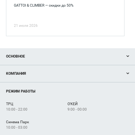
GATTOI & CLIMBER — скидки до 50%
21 июля 2026
ОСНОВНОЕ
Акции
КОМПАНИЯ
Новости
Магазины
О нас
Услуги
РЕЖИМ РАБОТЫ
Рекламодателям
Сервисы
Арендаторам
ТРЦ
О'КЕЙ
Как добраться
10:00 - 22:00
9:00 - 00:00
Синема Парк
10:00 - 03:00