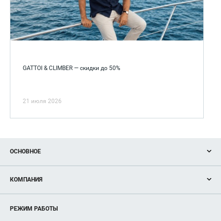
GATTOI & CLIMBER — скидки до 50%
21 июля 2026
ОСНОВНОЕ
Акции
КОМПАНИЯ
Новости
Магазины
О нас
Услуги
РЕЖИМ РАБОТЫ
Рекламодателям
Сервисы