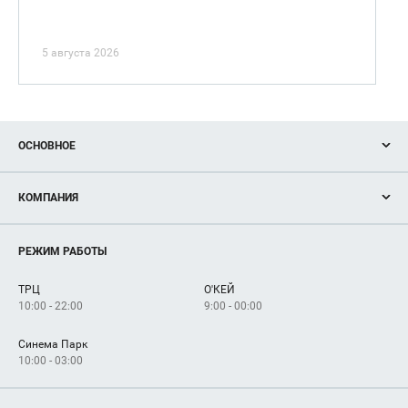
5 августа 2026
ОСНОВНОЕ
Акции
КОМПАНИЯ
Новости
Магазины
О нас
Услуги
РЕЖИМ РАБОТЫ
Рекламодателям
Сервисы
Арендаторам
ТРЦ
О'КЕЙ
Как добраться
10:00 - 22:00
9:00 - 00:00
Синема Парк
10:00 - 03:00