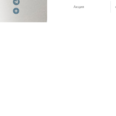
Акция
3=2 на всё, включая sale, кр
УСЛОВИЯ:
- При единовременной покупке
единицу товара, имеющего на
равномерно распределяется н
- В Акции участвует весь асс
марок: Infinity Kids, ACOOLA
Зима’19.