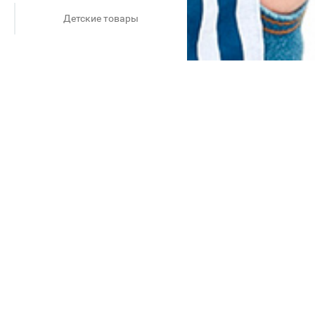
Детские товары
азмере, равном цене за
ке, при этом сумма скидки
A, в том числе товары других
коллекций Школа и Осень/