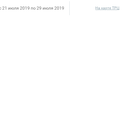
c 21 июля 2019 по 29 июля 2019
На карте ТРЦ
оме коллекции осень/зима’19
 3-х вещей, покупателю предоставляется скидка в р
именьшую цену по отношению к другим товарам в че
а 3 вещи в чеке, приобретаемых по Акции.
ортимент товаров, представленный в магазине ACOOL
 baby, включая товары со скидкой, кроме товаров из 