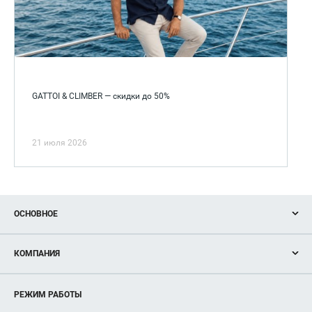
GATTOI & CLIMBER — скидки до 50%
21 июля 2026
ОСНОВНОЕ
Акции
КОМПАНИЯ
Новости
Магазины
О нас
Услуги
РЕЖИМ РАБОТЫ
Рекламодателям
Сервисы