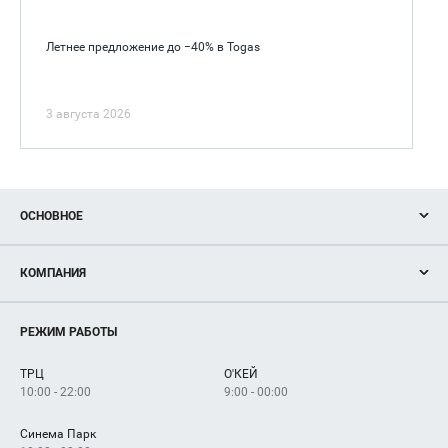
Летнее предложение до −40% в Togas
3 августа 2026
ОСНОВНОЕ
Акции
КОМПАНИЯ
Новости
Магазины
О нас
Услуги
РЕЖИМ РАБОТЫ
Рекламодателям
Сервисы
Арендаторам
ТРЦ
О'КЕЙ
Как добраться
10:00 - 22:00
9:00 - 00:00
Синема Парк