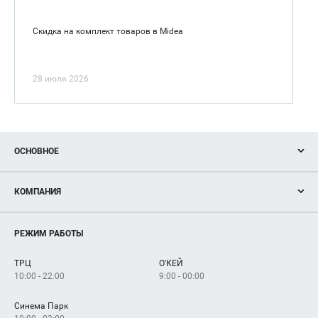
Скидка на комплект товаров в Midea
28 июля 2026
ОСНОВНОЕ
Акции
КОМПАНИЯ
Новости
Магазины
О нас
Услуги
РЕЖИМ РАБОТЫ
Рекламодателям
Сервисы
Арендаторам
ТРЦ
О'КЕЙ
Как добраться
10:00 - 22:00
9:00 - 00:00
Синема Парк