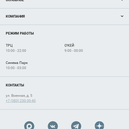
Акции
КОМПАНИЯ
Новости
Магазины
О нас
Услуги
РЕЖИМ РАБОТЫ
Рекламодателям
Сервисы
Арендаторам
ТРЦ
О'КЕЙ
Как добраться
10:00 - 22:00
9:00 - 00:00
Синема Парк
10:00 - 03:00
КОНТАКТЫ
ул. Военная, д. 5
+7 (383) 230-30-40