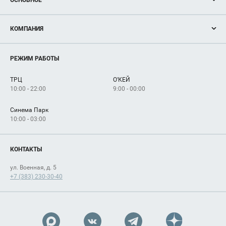
Акции
КОМПАНИЯ
Новости
Магазины
О нас
Услуги
РЕЖИМ РАБОТЫ
Рекламодателям
Сервисы
Арендаторам
ТРЦ
О'КЕЙ
Как добраться
10:00 - 22:00
9:00 - 00:00
Синема Парк
10:00 - 03:00
КОНТАКТЫ
ул. Военная, д. 5
+7 (383) 230-30-40