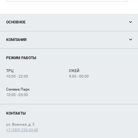
ОСНОВНОЕ
Акции
КОМПАНИЯ
Новости
Магазины
О нас
Услуги
РЕЖИМ РАБОТЫ
Рекламодателям
Сервисы
Арендаторам
ТРЦ
О'КЕЙ
Как добраться
10:00 - 22:00
9:00 - 00:00
Синема Парк
10:00 - 03:00
КОНТАКТЫ
ул. Военная, д. 5
+7 (383) 230-30-40