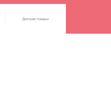
Детские товары
укторами для девочек и
е аксессуары и удивляйте
10.
ти сертифицированных
ярных серий LEGO® по