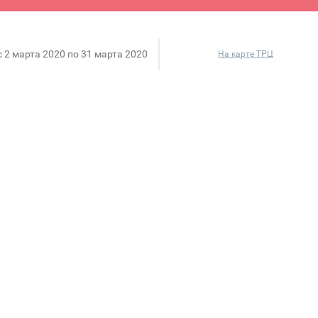
c 2 марта 2020 по 31 марта 2020
На карте ТРЦ
дите в сертифицированный магазин LEGO® за констр
ок из новой серии LEGO® DOTS. Создавайте красивы
айте или по телефону горячей линии 8 (800) 700-31-
зинов LEGO®. Сегодня в России открыто более 80-
дставлен широкий ассортимент конструкторов попул