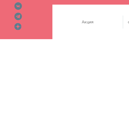
Акция
До 31 марта 2020 года прихо
получите оригинальный подар
всех вокруг!
Подробности на официальном с
Сеть сертифицированных мага
магазинов LEGO®. Здесь пре