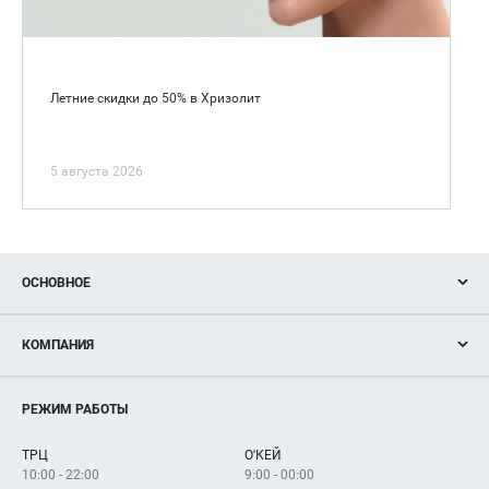
Летние скидки до 50% в Хризолит
5 августа 2026
ОСНОВНОЕ
Акции
КОМПАНИЯ
Новости
Магазины
О нас
Услуги
РЕЖИМ РАБОТЫ
Рекламодателям
Сервисы
Арендаторам
ТРЦ
О'КЕЙ
Как добраться
10:00 - 22:00
9:00 - 00:00