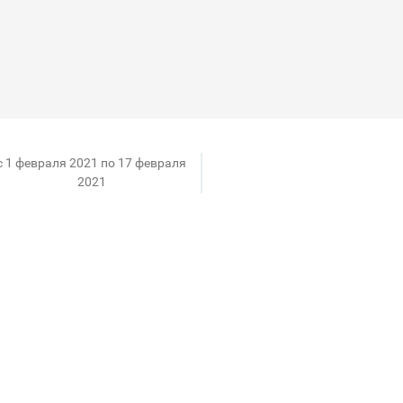
c 1 февраля 2021 по 17 февраля
2021
 воспользуйся выгодным предложением: при покупке
рок!*
 и трёх шармов, или дополни лаконичным браслетом 