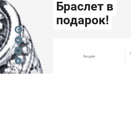
Акция
Собери идеальный комплект и
рублей получи браслет в пода
Создай комплект из браслета