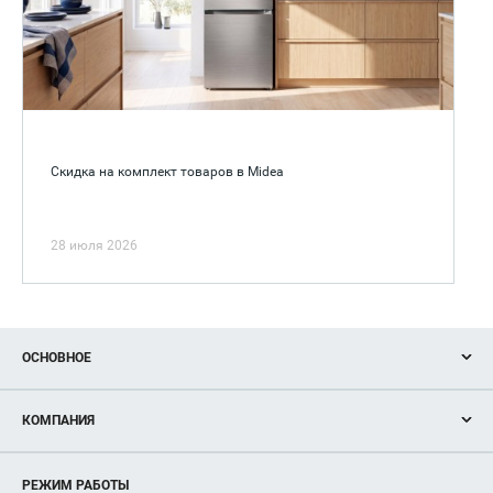
Скидка на комплект товаров в Midea
28 июля 2026
ОСНОВНОЕ
Акции
КОМПАНИЯ
Новости
Магазины
О нас
Услуги
РЕЖИМ РАБОТЫ
Рекламодателям