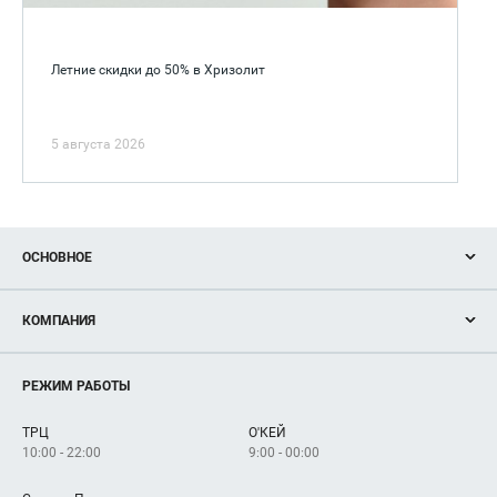
Летние скидки до 50% в Хризолит
5 августа 2026
ОСНОВНОЕ
Акции
КОМПАНИЯ
Новости
Магазины
О нас
Услуги
РЕЖИМ РАБОТЫ
Рекламодателям
Сервисы
Арендаторам
ТРЦ
О'КЕЙ
Как добраться
10:00 - 22:00
9:00 - 00:00