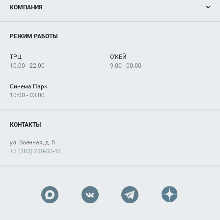
КОМПАНИЯ
Новости
Магазины
О нас
Услуги
РЕЖИМ РАБОТЫ
Рекламодателям
Сервисы
Арендаторам
ТРЦ
О'КЕЙ
Как добраться
10:00 - 22:00
9:00 - 00:00
Синема Парк
10:00 - 03:00
КОНТАКТЫ
ул. Военная, д. 5
+7 (383) 230-30-40