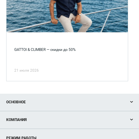
GATTOI & CLIMBER — скидки до 50%
21 июля 2026
ОСНОВНОЕ
Акции
КОМПАНИЯ
Новости
Магазины
О нас
Услуги
РЕЖИМ РАБОТЫ
Рекламодателям