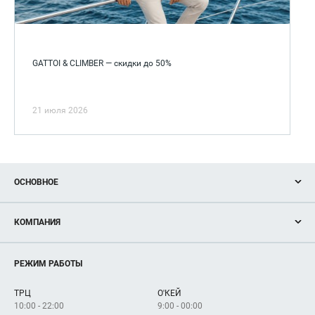
GATTOI & CLIMBER — скидки до 50%
21 июля 2026
ОСНОВНОЕ
Акции
КОМПАНИЯ
Новости
Магазины
О нас
Услуги
РЕЖИМ РАБОТЫ
Рекламодателям
Сервисы
Арендаторам
ТРЦ
О'КЕЙ
Как добраться
10:00 - 22:00
9:00 - 00:00