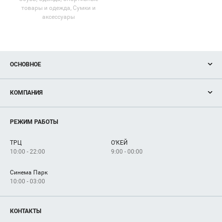
товары и одежда, Сумки и
аксессуары
ОСНОВНОЕ
Акции
КОМПАНИЯ
Новости
Магазины
О нас
Услуги
РЕЖИМ РАБОТЫ
Рекламодателям
Сервисы
Арендаторам
ТРЦ
О'КЕЙ
Как добраться
10:00 - 22:00
9:00 - 00:00
Синема Парк
10:00 - 03:00
КОНТАКТЫ