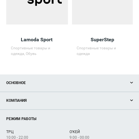
Lamoda Sport
SuperStep
Спортивные товары и
Спортивные товары и
одежда, Обувь
одежда
ОСНОВНОЕ
Акции
КОМПАНИЯ
Новости
Магазины
О нас
Услуги
РЕЖИМ РАБОТЫ
Рекламодателям
Сервисы
Арендаторам
ТРЦ
О'КЕЙ
Как добраться
10:00 - 22:00
9:00 - 00:00