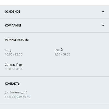
ОСНОВНОЕ
Акции
КОМПАНИЯ
Новости
Магазины
О нас
Услуги
РЕЖИМ РАБОТЫ
Рекламодателям
Сервисы
Арендаторам
ТРЦ
О'КЕЙ
Как добраться
10:00 - 22:00
9:00 - 00:00
Синема Парк
10:00 - 03:00
КОНТАКТЫ
ул. Военная, д. 5
+7 (383) 230-30-40