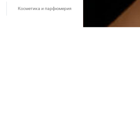
Косметика и парфюмерия
сти любимые ароматы по
тва, созданных по мотивам
м в нужном вам количестве —
дый день свой?
им критериям.