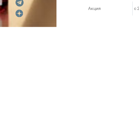
Акция
c 
Стартовали специальные ски
лучшим ценам.
В наших магазинах вас ждет 
известных французских и шве
Мы работаем напрямую с про
доступны объемы от 10 до 15
Наши опытные консультанты п