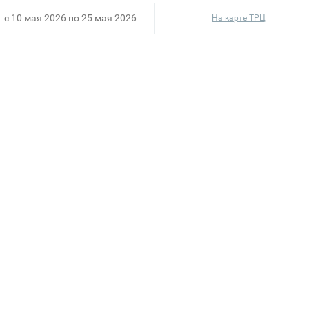
c 10 мая 2026 по 25 мая 2026
На карте ТРЦ
щё приятнее!
лгожданной акции 1+1=3. Теперь собрать полноцен
ри любые вещи — платите только за две.
ы, пока все размеры в наличии.
я.
аж).