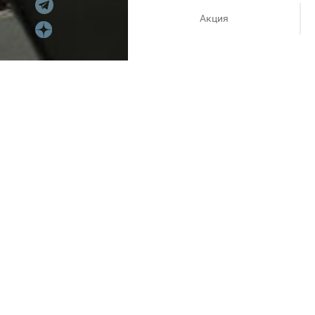
Акция
Покупки с ZHENO ART стали е
Мы объявляем старт самой до
выгоднее.
Условия просты: выбираете т
Успейте забрать свои фаворит
Акция действует с 19 по 25 ма
До встречи в ZHENO ART (2 эт